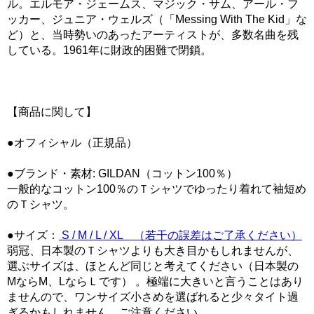
ル。エルモア・ジェームス、マジック・サム、アール・フ
ッカー、ジュニア・ウェルズ（「Messing With The Kid」な
ど）と、当時勢いのあったアーティストが、多数名曲を残
している。1961年に財政的困難で閉鎖。
【商品に関して】
●オフィシャル（正規品）
●ブランド・素材: GILDAN（コットン100％）
一般的なコットン100％のＴシャツでゆったり着れて袖短め
のＴシャツ。
●サイズ：
S / M / L / XL （若干の誤差はご了承ください）
弱冠、日本製のＴシャツよりも大き目かもしれませんが、
選ぶサイズは、ほとんど同じと考えてください（日本製の
MならM、LならＬです） 。極端に大きいと言うことはあり
ませんので、ワンサイズ小さめを選ばれると少々タイト過
ぎるかもしれません。ご注意ください。