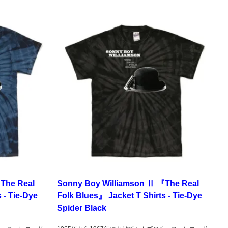
The Real
Sonny Boy Williamson Ⅱ 『The Real
 - Tie-Dye
Folk Blues』 Jacket T Shirts - Tie-Dye
Spider Black