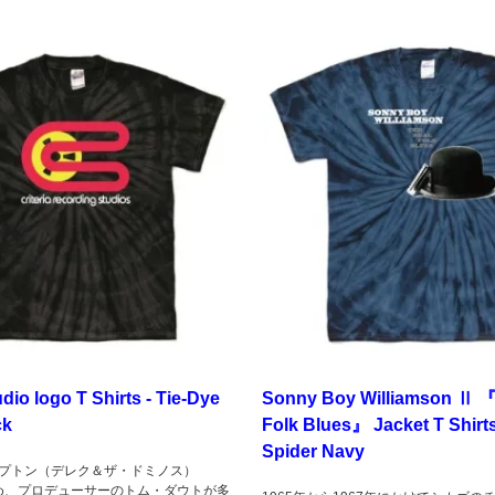
udio logo T Shirts - Tie-Dye
Sonny Boy Williamson Ⅱ 『
ck
Folk Blues』 Jacket T Shirts
Spider Navy
プトン（デレク＆ザ・ドミノス）
を初め、プロデューサーのトム・ダウトが多