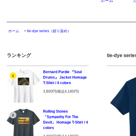
ホーム
ホーム
>
tie-dye series（絞り染め）
ランキング
tie-dye s
Bernard Purdie 『Soul
1
Drums』 Jacket Homage
T-Shirt / 4 colors
3,800円(税込4,180円)
Rolling Stones
2
「Sympathy For The
Devil」 Homage T-Shirt / 4
colors