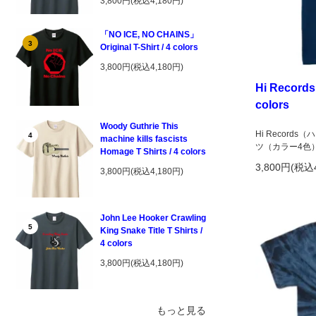
3,800円(税込4,180円)
「NO ICE, NO CHAINS」
3
Original T-Shirt / 4 colors
3,800円(税込4,180円)
Hi Records 
colors
Woody Guthrie This
Hi Recor
4
machine kills fascists
ツ（カラー4色
Homage T Shirts / 4 colors
3,800円(税込
3,800円(税込4,180円)
John Lee Hooker Crawling
5
King Snake Title T Shirts /
4 colors
3,800円(税込4,180円)
もっと見る