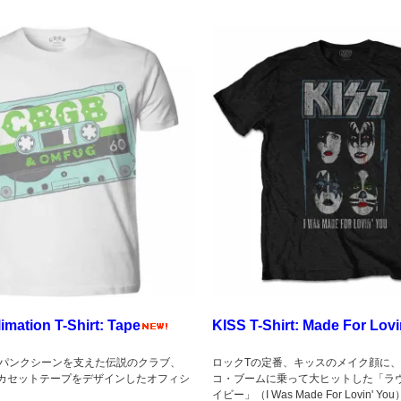
mation T-Shirt: Tape
KISS T-Shirt: Made For Lovi
パンクシーンを支えた伝説のクラブ、
ロックTの定番、キッスのメイク顔に、1
にカセットテープをデザインしたオフィシ
コ・ブームに乗って大ヒットした「ラ
！
イビー」（I Was Made For Lovin'