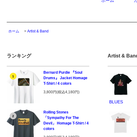
ホーム
ホーム
>
Artist & Band
ランキング
Artist & Ban
Bernard Purdie 『Soul
1
Drums』 Jacket Homage
T-Shirt / 4 colors
3,800円(税込4,180円)
BLUES
Rolling Stones
2
「Sympathy For The
Devil」 Homage T-Shirt / 4
colors