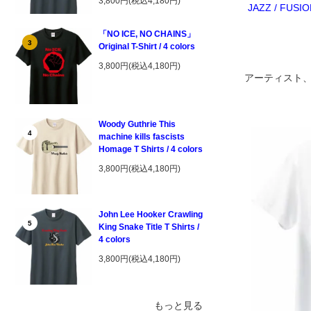
3,800円(税込4,180円)
JAZZ / FUSI
「NO ICE, NO CHAINS」
3
Original T-Shirt / 4 colors
3,800円(税込4,180円)
アーティスト
Woody Guthrie This
4
machine kills fascists
Homage T Shirts / 4 colors
3,800円(税込4,180円)
John Lee Hooker Crawling
5
King Snake Title T Shirts /
4 colors
3,800円(税込4,180円)
もっと見る