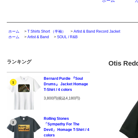
ホーム
ホーム
>
T Shirts Short （半袖）
>
Artist & Band Record Jacket
ホーム
>
Artist & Band
>
SOUL / R&B
ランキング
Otis Red
Bernard Purdie 『Soul
1
Drums』 Jacket Homage
T-Shirt / 4 colors
3,800円(税込4,180円)
Rolling Stones
2
「Sympathy For The
Devil」 Homage T-Shirt / 4
colors