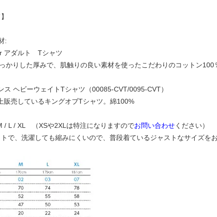
て】
材:
mmer アダルト Tシャツ
のしっかりした厚みで、肌触りの良い素材を使ったこだわりのコットン100
5.6オンス ヘビーウェイトTシャツ（00085-CVT/0095-CVT）
以上販売しているキングオブTシャツ。綿100%
 M / L / XL （XSや2XLは特注になりますので
お問い合わせ
ください）
ットで、洗濯しても縮みにくいので、普段着ているジャストなサイズを