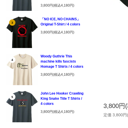
3,800円(税込4,180円)
「NO ICE, NO CHAINS」
3
Original T-Shirt / 4 colors
3,800円(税込4,180円)
Woody Guthrie This
4
machine kills fascists
Homage T Shirts / 4 colors
3,800円(税込4,180円)
John Lee Hooker Crawling
5
King Snake Title T Shirts /
4 colors
3,800円
3,800円(税込4,180円)
定価 3,800円