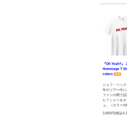
『Oh Yeah?』 J
Hommage T Shir
colors
ジェフ・ベックが
年のツアー中に
ファンの間で話
たＴシャツをオ
ュ。（カラー4
3,800円(税込4,