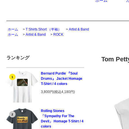
ホーム
ホーム
>
T Shirts Short （半袖）
>
Artist & Band
ホーム
>
Artist & Band
>
ROCK
ランキング
Tom Petty
Bernard Purdie 『Soul
1
Drums』 Jacket Homage
T-Shirt / 4 colors
3,800円(税込4,180円)
Rolling Stones
2
「Sympathy For The
Devil」 Homage T-Shirt / 4
colors