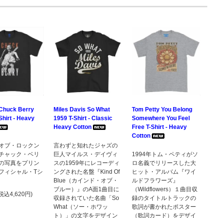
Chuck Berry
Miles Davis So What
Tom Petty You Belong
Shirt - Heavy
1959 T-Shirt - Classic
Somewhere You Feel
Heavy Cotton
Free T-Shirt - Heavy
Cotton
オブ・ロックン
言わずと知れたジャズの
チャック・ベリ
巨人マイルス・デイヴィ
1994年トム・ペティがソ
の写真をプリン
スの1959年にレコーディ
ロ名義でリリースした大
フィシャル・Tシ
ングされた名盤『Kind Of
ヒット・アルバム『ワイ
Blue（カインド・オブ・
ルドフラワーズ』
ブルー）』のA面1曲目に
（Wildflowers）１曲目収
(税込4,620円)
収録されていた名曲「So
録のタイトルトラックの
What（ソー・ホワッ
歌詞が書かれたポスター
ト）」の文字をデザイン
（歌詞カード）をデザイ