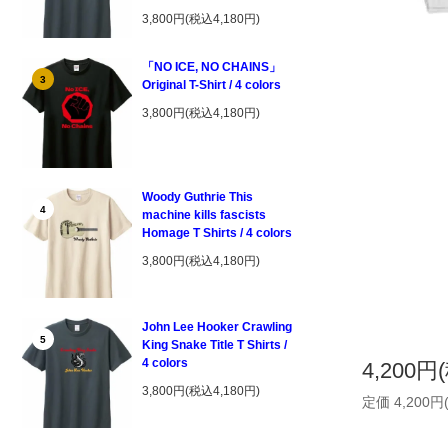
3,800円(税込4,180円)
「NO ICE, NO CHAINS」
3
Original T-Shirt / 4 colors
3,800円(税込4,180円)
Woody Guthrie This
4
machine kills fascists
Homage T Shirts / 4 colors
3,800円(税込4,180円)
John Lee Hooker Crawling
5
King Snake Title T Shirts /
4 colors
4,200円
3,800円(税込4,180円)
定価 4,200円