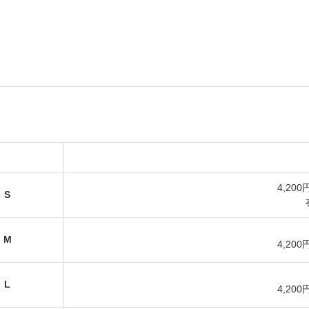
4,200
S
M
4,200
L
4,200