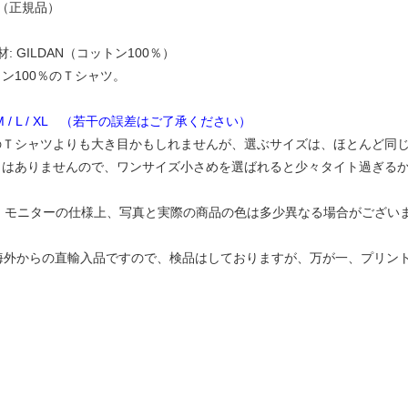
（正規品）
: GILDAN（コットン100％）
ン100％のＴシャツ。
 M / L / XL （若干の誤差はご了承ください）
Ｔシャツよりも大き目かもしれませんが、選ぶサイズは、ほとんど同じ
とはありませんので、ワンサイズ小さめを選ばれると少々タイト過ぎる
C、モニターの仕様上、写真と実際の商品の色は多少異なる場合がござい
（海外からの直輸入品ですので、検品はしておりますが、万が一、プリ