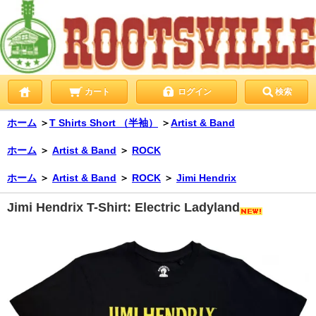
カート
ログイン
検索
ホーム
＞
T Shirts Short （半袖）
＞
Artist & Band
ホーム
＞
Artist & Band
＞
ROCK
ホーム
＞
Artist & Band
＞
ROCK
＞
Jimi Hendrix
Jimi Hendrix T-Shirt: Electric Ladyland