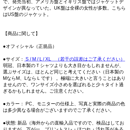
で、発売当初、アメリカ盤とイギリス盤ではジャケットデ
ザインが異なっていた。UK盤は全裸の女性が多数。こちら
はUS盤のジャケット。
【商品に関して】
●オフィシャル（正規品）
●サイズ：
S / M / L / XL （若干の誤差はご了承ください）
弱冠、日本製のＴシャツよりも大き目かもしれませんが、
選ぶサイズは、ほとんど同じと考えてください（日本製の
MならM、LならＬです） 。極端に大きいと言うことはあり
ませんので、ワンサイズ小さめを選ばれると少々タイト過
ぎるかもしれません。ご注意ください。
●カラー： PC、モニターの仕様上、写真と実際の商品の色
は多少異なる場合がございますのでご了承ください。
●状態: 新品（海外からの直輸入品ですので、検品はしてお
りますが、万が一、プリントスレ・ほつれ・汚れ等がある