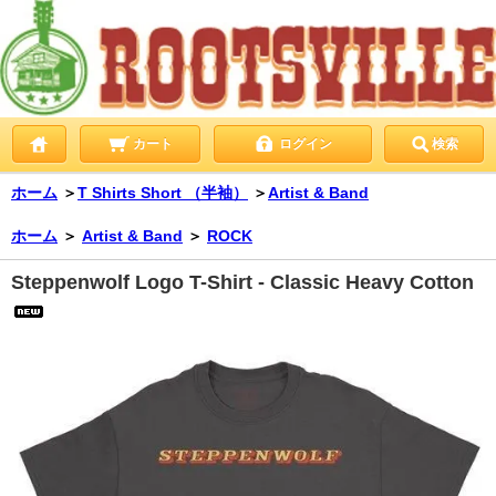
カート
ログイン
検索
ホーム
＞
T Shirts Short （半袖）
＞
Artist & Band
ホーム
＞
Artist & Band
＞
ROCK
Steppenwolf Logo T-Shirt - Classic Heavy Cotton