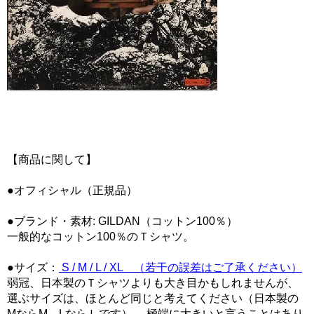
【商品に関して】
●オフィシャル（正規品）
●ブランド・素材: GILDAN（コットン100％）
一般的なコットン100％のＴシャツ。
●サイズ：
S / M / L / XL （若干の誤差はご了承ください）
弱冠、日本製のＴシャツよりも大き目かもしれませんが、
選ぶサイズは、ほとんど同じと考えてください（日本製の
MならM、LならＬです） 。極端に大きいと言うことはあり