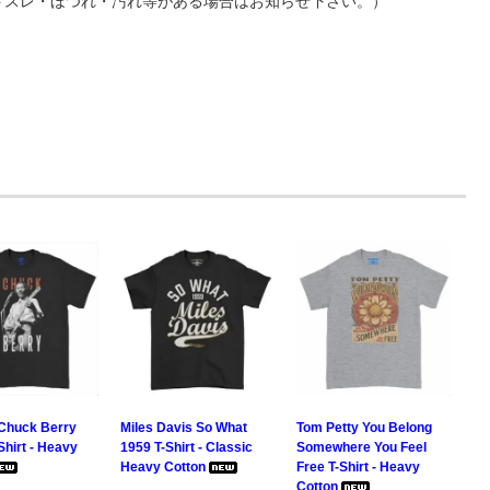
ントスレ・ほつれ・汚れ等がある場合はお知らせ下さい。）
Chuck Berry
Miles Davis So What
Tom Petty You Belong
Shirt - Heavy
1959 T-Shirt - Classic
Somewhere You Feel
Heavy Cotton
Free T-Shirt - Heavy
Cotton