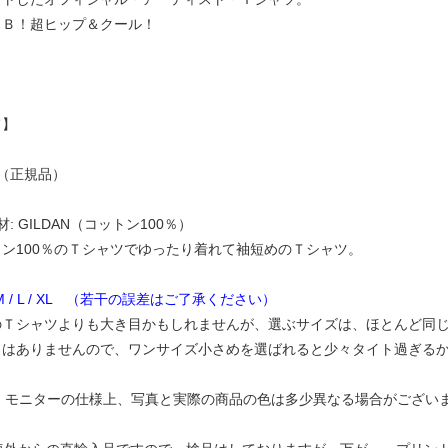
ＪＢ！超ヒップ＆クール！
て】
（正規品）
: GILDAN（コットン100％）
ン100％のＴシャツでゆったり着れて袖短めのＴシャツ。
 M / L / XL （若干の誤差はご了承ください）
Ｔシャツよりも大き目かもしれませんが、選ぶサイズは、ほとんど同じ
とはありませんので、ワンサイズ小さめを選ばれると少々タイト過ぎる
C、モニターの仕様上、写真と実際の商品の色は多少異なる場合がござい