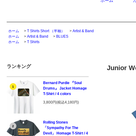
ホーム
ホーム
>
T Shirts Short （半袖）
>
Artist & Band
ホーム
>
Artist & Band
>
BLUES
ホーム
>
T Shirts
ランキング
Junior We
Bernard Purdie 『Soul
1
Drums』 Jacket Homage
T-Shirt / 4 colors
3,800円(税込4,180円)
Rolling Stones
2
「Sympathy For The
Devil」 Homage T-Shirt / 4