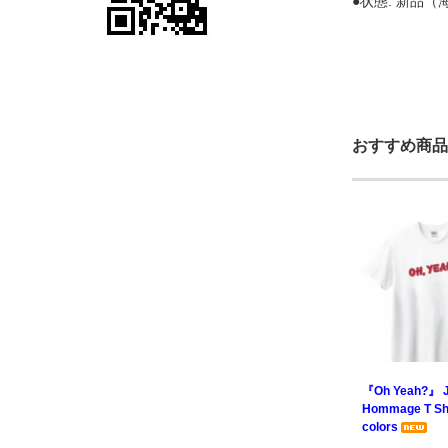
●状態: 新品
おすすめ商品
『Oh Yeah?』 J
Hommage T Shir
colors