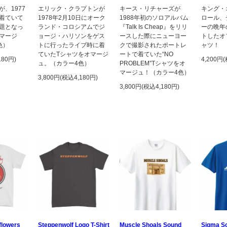
、1977
エリック・クラプトンが
キース・リチャーズが
キング・
着ていて
1978年2月10日にオーク
1988年初のソロアルバム
ロール、
題となっ
ランド・コロシアムでジ
『Talk Is Cheap』をリリ
ーの晩年
マージ
ョージ・ハリソンをゲス
ースした際にニューヨー
トしたオ
色）
トに行ったライブ時に着
クで撮影されたポートレ
ャツ！
ていたTシャツをオマージ
ートで着ていた“NO
180円)
4,200円
ュ。（カラー4色）
PROBLEM”Tシャツをオ
マージュ！（カラー4色）
3,800円(税込4,180円)
3,800円(税込4,180円)
flowers
Steppenwolf Logo T-Shirt
Muscle Shoals Sound
Sigma So