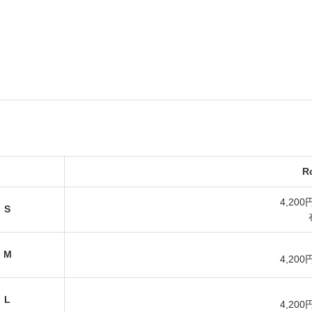
R
4,200
S
M
4,200
L
4,200