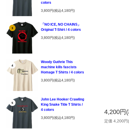
colors
3,800円(税込4,180円)
「NO ICE, NO CHAINS」
3
Original T-Shirt / 4 colors
3,800円(税込4,180円)
Woody Guthrie This
4
machine kills fascists
Homage T Shirts / 4 colors
3,800円(税込4,180円)
John Lee Hooker Crawling
5
King Snake Title T Shirts /
4 colors
4,200円
3,800円(税込4,180円)
定価 4,200円