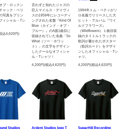
オブ・ロックン
言わずと知れたジャズの
チャック・ベリ
巨人マイルス・デイヴィ
1994年トム・ペティがソ
の写真をプリン
スの1959年にレコーディ
ロ名義でリリースした大
フィシャル・Tシ
ングされた名盤『Kind Of
ヒット・アルバム『ワイ
Blue（カインド・オブ・
ルドフラワーズ』
ブルー）』のA面1曲目に
（Wildflowers）１曲目収
(税込4,620円)
収録されていた名曲「So
録のタイトルトラックの
What（ソー・ホワッ
歌詞が書かれたポスター
ト）」の文字をデザイン
（歌詞カード）をデザイ
したクールなオフィシャ
ンしたオフィシャル・Tシ
ル・Tシャツ！
ャツ。
4,200円(税込4,620円)
4,200円(税込4,620円)
und Studios
Ardent Studios logo T
SugarHill Recording