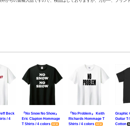
（海外からの直輸入品ですので、検品はしておりますが、万が一、プリ
eff Beck
『No Snow No Show』
『No Problem』 Keith
Graphic 
ts / 4
Eric Clapton Hommage
Richards Hommage T
Guitar T-
T Shirts / 4 colors
Shirts / 4 colors
Cotton