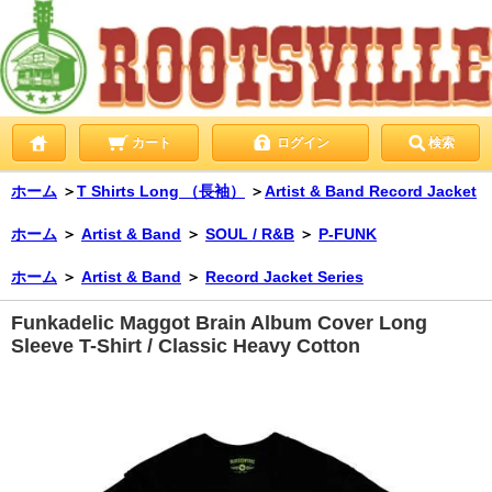
カート
ログイン
検索
ホーム
＞
T Shirts Long （長袖）
＞
Artist & Band Record Jacket
ホーム
＞
Artist & Band
＞
SOUL / R&B
＞
P-FUNK
ホーム
＞
Artist & Band
＞
Record Jacket Series
Funkadelic Maggot Brain Album Cover Long
Sleeve T-Shirt / Classic Heavy Cotton