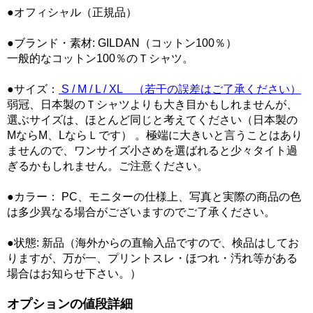
●オフィシャル（正規品）
●ブランド・素材: GILDAN（コットン100％）
一般的なコットン100％のＴシャツ。
●サイズ：
S / M / L / XL （若干の誤差はご了承ください）
弱冠、日本製のＴシャツよりも大き目かもしれませんが、
選ぶサイズは、ほとんど同じと考えてください（日本製の
MならM、LならＬです） 。極端に大きいと言うことはあり
ませんので、ワンサイズ小さめを選ばれると少々タイト過
ぎるかもしれません。ご注意ください。
●カラー： PC、モニターの仕様上、写真と実際の商品の色
は多少異なる場合がございますのでご了承ください。
●状態: 新品（海外からの直輸入品ですので、検品はしてお
りますが、万が一、プリントスレ・ほつれ・汚れ等がある
場合はお知らせ下さい。）
オプションの値段詳細