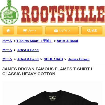
カート
ログイン
検索
ホーム
＞
T Shirts Short （半袖）
＞
Artist & Band
ホーム
＞
Artist & Band
ホーム
＞
Artist & Band
＞
SOUL / R&B
＞
James Brown
JAMES BROWN FAMOUS FLAMES T-SHIRT /
CLASSIC HEAVY COTTON