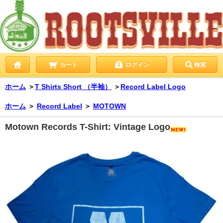
カート
ログイン
検索
ホーム
＞
T Shirts Short （半袖）
＞
Record Label Logo
ホーム
＞
Record Label
＞
MOTOWN
Motown Records T-Shirt: Vintage Logo