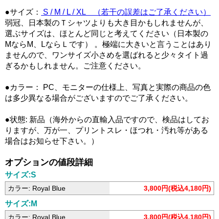
●サイズ：
S / M / L / XL （若干の誤差はご了承ください）
弱冠、日本製のＴシャツよりも大き目かもしれませんが、
選ぶサイズは、ほとんど同じと考えてください（日本製の
MならM、LならＬです） 。極端に大きいと言うことはあり
ませんので、ワンサイズ小さめを選ばれると少々タイト過
ぎるかもしれません。ご注意ください。
●カラー： PC、モニターの仕様上、写真と実際の商品の色
は多少異なる場合がございますのでご了承ください。
●状態: 新品（海外からの直輸入品ですので、検品はしてお
りますが、万が一、プリントスレ・ほつれ・汚れ等がある
場合はお知らせ下さい。）
オプションの値段詳細
サイズ:S
カラー: Royal Blue
3,800円(税込4,180円)
サイズ:M
カラー: Royal Blue
3,800円(税込4,180円)