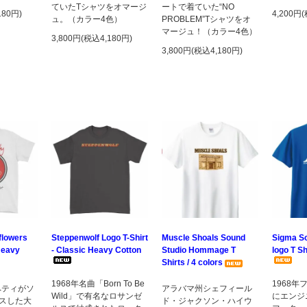
ていたTシャツをオマージ
ートで着ていた“NO
180円)
4,200円
ュ。（カラー4色）
PROBLEM”Tシャツをオ
マージュ！（カラー4色）
3,800円(税込4,180円)
3,800円(税込4,180円)
flowers
Steppenwolf Logo T-Shirt
Muscle Shoals Sound
Sigma So
 Heavy
- Classic Heavy Cotton
Studio Hommage T
logo T Sh
Shirts / 4 colors
1968年名曲「Born To Be
1968
ペティがソ
アラバマ州シェフィール
Wild」で有名なロサンゼ
にエンジ
スした大
ド・ジャクソン・ハイウ