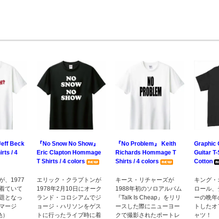
eff Beck
『No Snow No Show』
『No Problem』 Keith
Graphic 
ts / 4
Eric Clapton Hommage
Richards Hommage T
Guitar T-
T Shirts / 4 colors
Shirts / 4 colors
Cotton
、1977
エリック・クラプトンが
キース・リチャーズが
キング・
着ていて
1978年2月10日にオーク
1988年初のソロアルバム
ロール、
題となっ
ランド・コロシアムでジ
『Talk Is Cheap』をリリ
ーの晩年
マージ
ョージ・ハリソンをゲス
ースした際にニューヨー
トしたオ
色）
トに行ったライブ時に着
クで撮影されたポートレ
ャツ！