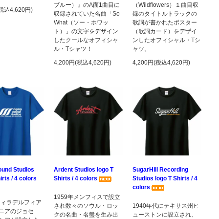
ブルー）』のA面1曲目に
（Wildflowers）１曲目収
(税込4,620円)
収録されていた名曲「So
録のタイトルトラックの
What（ソー・ホワッ
歌詞が書かれたポスター
ト）」の文字をデザイン
（歌詞カード）をデザイ
したクールなオフィシャ
ンしたオフィシャル・Tシ
ル・Tシャツ！
ャツ。
4,200円(税込4,620円)
4,200円(税込4,620円)
und Studios
Ardent Studios logo T
SugarHill Recording
irts / 4 colors
Shirts / 4 colors
Studios logo T Shirts / 4
colors
1959年メンフィスで設立
年フィラデルフィア
され数々のソウル・ロッ
1940年代にテキサス州ヒ
ニアのジョセ
クの名曲・名盤を生み出
ューストンに設立され、