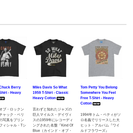
Chuck Berry
Miles Davis So What
Tom Petty You Belong
Shirt - Heavy
1959 T-Shirt - Classic
Somewhere You Feel
Heavy Cotton
Free T-Shirt - Heavy
Cotton
オブ・ロックン
言わずと知れたジャズの
チャック・ベリ
巨人マイルス・デイヴィ
1994年トム・ペティがソ
の写真をプリン
スの1959年にレコーディ
ロ名義でリリースした大
フィシャル・Tシ
ングされた名盤『Kind Of
ヒット・アルバム『ワイ
Blue（カインド・オブ・
ルドフラワーズ』