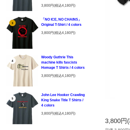
3,800円(税込4,180円)
「NO ICE, NO CHAINS」
3
Original T-Shirt / 4 colors
3,800円(税込4,180円)
Woody Guthrie This
4
machine kills fascists
Homage T Shirts / 4 colors
3,800円(税込4,180円)
John Lee Hooker Crawling
5
King Snake Title T Shirts /
4 colors
3,800円(税込4,180円)
3,800円