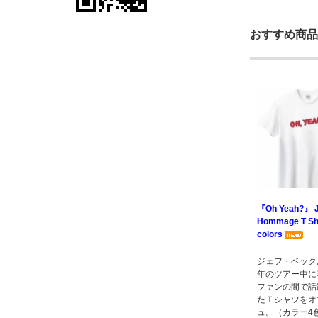
おすすめ商品
『Oh Yeah?』 J
Hommage T Shir
colors
ジェフ・ベックが
年のツアー中に
ファンの間で話
たＴシャツをオ
ュ。（カラー4