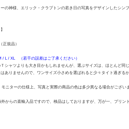
ターの神様、エリック・クラプトンの若き日の写真をデザインしたシンプ
て】
（正規品）
 M / L / XL （若干の誤差はご了承ください）
Ｔシャツよりも大き目かもしれませんが、選ぶサイズは、ほとんど同じ
とはありませんので、ワンサイズ小さめを選ばれると少々タイト過ぎる
C、モニターの仕様上、写真と実際の商品の色は多少異なる場合がござい
（海外からの直輸入品ですので、検品はしておりますが、万が一、プリ