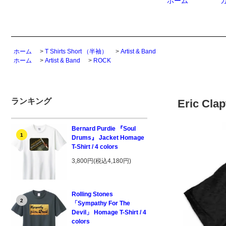
ホーム
ホーム
>
T Shirts Short （半袖）
>
Artist & Band
ホーム
>
Artist & Band
>
ROCK
ランキング
Eric Clap
Bernard Purdie 『Soul
1
Drums』 Jacket Homage
T-Shirt / 4 colors
3,800円(税込4,180円)
Rolling Stones
2
「Sympathy For The
Devil」 Homage T-Shirt / 4
colors