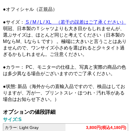
●オフィシャル（正規品）
●サイズ：
S / M / L / XL （若干の誤差はご了承ください）
弱冠、日本製のＴシャツよりも大き目かもしれませんが、
選ぶサイズは、ほとんど同じと考えてください（日本製の
MならM、LならＬです） 。極端に大きいと言うことはあり
ませんので、ワンサイズ小さめを選ばれると少々タイト過
ぎるかもしれません。ご注意ください。
●カラー： PC、モニターの仕様上、写真と実際の商品の色
は多少異なる場合がございますのでご了承ください。
●状態: 新品（海外からの直輸入品ですので、検品はしてお
りますが、万が一、プリントスレ・ほつれ・汚れ等がある
場合はお知らせ下さい。）
オプションの値段詳細
サイズ:S
カラー: Light Gray
3,800円(税込4,180円)