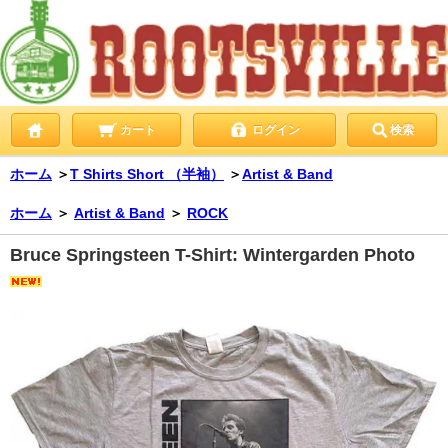
カート
ログイン
検索
ホーム
＞
T Shirts Short （半袖）
＞
Artist & Band
ホーム
＞
Artist & Band
＞
ROCK
Bruce Springsteen T-Shirt: Wintergarden Photo